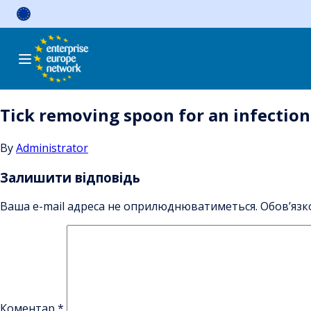
Skip
to
content
Tick removing spoon for an infection
By
Administrator
Залишити відповідь
Ваша e-mail адреса не оприлюднюватиметься.
Обов’язк
Коментар
*