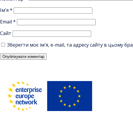
Ім'я
*
Email
*
Сайт
Зберегти моє ім'я, e-mail, та адресу сайту в цьому б