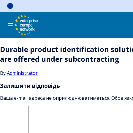
Skip
to
content
Durable product identification soluti
are offered under subcontracting
By
Administrator
Залишити відповідь
Ваша e-mail адреса не оприлюднюватиметься.
Обов’язк