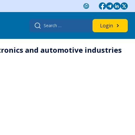
Search
Login
for:
ctronics and automotive industries