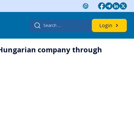
Search
Login
for:
 a Hungarian company through