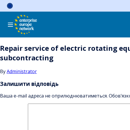
Skip
to
content
Repair service of electric rotating 
subcontracting
By
Administrator
Залишити відповідь
Ваша e-mail адреса не оприлюднюватиметься.
Обов’язк