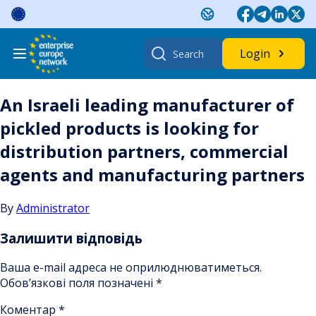
Skip
to
content
Search
Login
for:
An Israeli leading manufacturer of
pickled products is looking for
distribution partners, commercial
agents and manufacturing partners
By
Administrator
Залишити відповідь
Ваша e-mail адреса не оприлюднюватиметься.
Обов’язкові поля позначені
*
Коментар
*