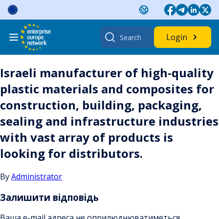
Skip
to
content
Search
Login
for:
Israeli manufacturer of high-quality
plastic materials and composites for
construction, building, packaging,
sealing and infrastructure industries
with vast array of products is
looking for distributors.
By
Administrator
Залишити відповідь
Ваша e-mail адреса не оприлюднюватиметься.