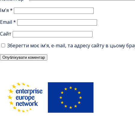
Ім'я
*
Email
*
Сайт
Зберегти моє ім'я, e-mail, та адресу сайту в цьому б