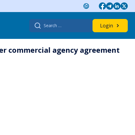
Search
Login
for:
nder commercial agency agreement