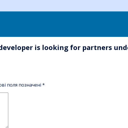
 developer is looking for partners u
ові поля позначені
*