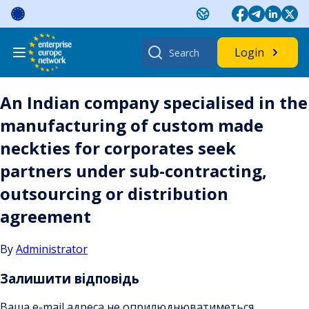
Skip
to
content
Search
Login
for:
An Indian company specialised in the
manufacturing of custom made
neckties for corporates seek
partners under sub-contracting,
outsourcing or distribution
agreement
By
Administrator
Залишити відповідь
Ваша e-mail адреса не оприлюднюватиметься.