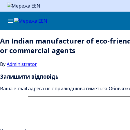
Skip
to
content
An Indian manufacturer of eco-friendl
or commercial agents
By
Administrator
Залишити відповідь
Ваша e-mail адреса не оприлюднюватиметься.
Обов’язк