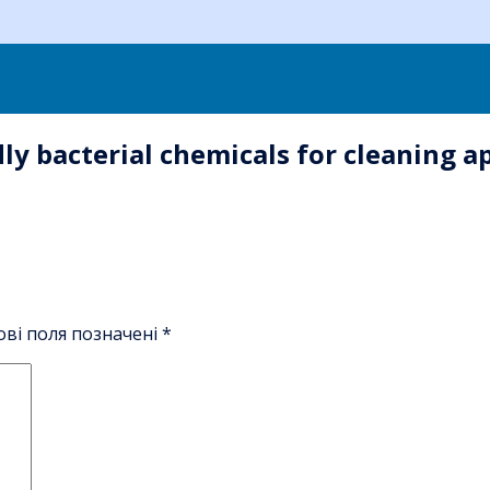
y bacterial chemicals for cleaning app
ові поля позначені
*