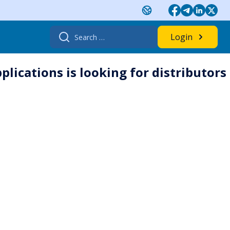
Search
Login
for:
lications is looking for distributors