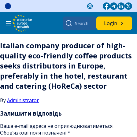
Skip
to
content
Search
Login
for:
Italian company producer of high-
quality eco-friendly coffee products
seeks distributors in Europe,
preferably in the hotel, restaurant
and catering (HoReCa) sector
By
Administrator
Залишити відповідь
Ваша e-mail адреса не оприлюднюватиметься.
Обов’язкові поля позначені
*