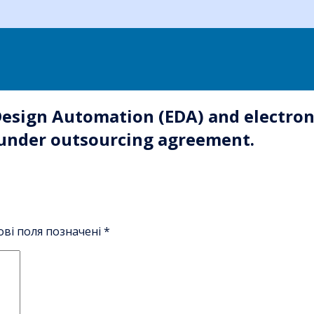
 Design Automation (EDA) and electroni
 under outsourcing agreement.
ові поля позначені
*