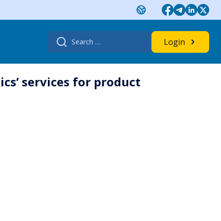
Search
Login
for:
cs’ services for product