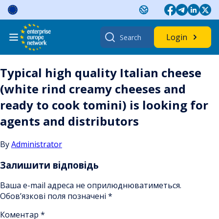
Skip
to
content
Search
Login
for:
Typical high quality Italian cheese
(white rind creamy cheeses and
ready to cook tomini) is looking for
agents and distributors
By
Administrator
Залишити відповідь
Ваша e-mail адреса не оприлюднюватиметься.
Обов’язкові поля позначені
*
Коментар
*