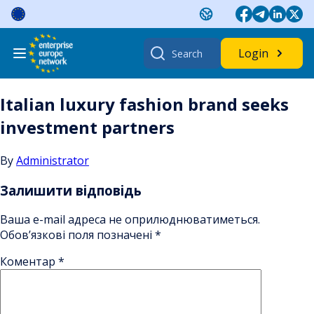
Skip
to
content
Search
Login
for:
Italian luxury fashion brand seeks
investment partners
By
Administrator
Залишити відповідь
Ваша e-mail адреса не оприлюднюватиметься.
Обов’язкові поля позначені
*
Коментар
*