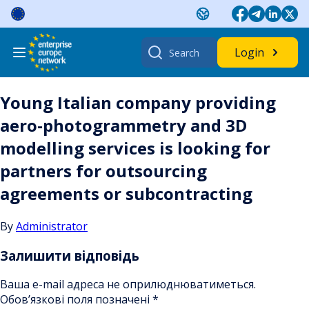
Skip
to
content
Search
Login
for:
Young Italian company providing
aero-photogrammetry and 3D
modelling services is looking for
partners for outsourcing
agreements or subcontracting
By
Administrator
Залишити відповідь
Ваша e-mail адреса не оприлюднюватиметься.
Обов’язкові поля позначені
*