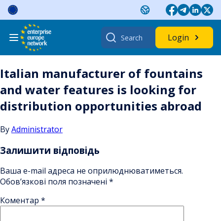
Skip
to
content
Search
Login
for:
Italian manufacturer of fountains
and water features is looking for
distribution opportunities abroad
By
Administrator
Залишити відповідь
Ваша e-mail адреса не оприлюднюватиметься.
Обов’язкові поля позначені
*
Коментар
*