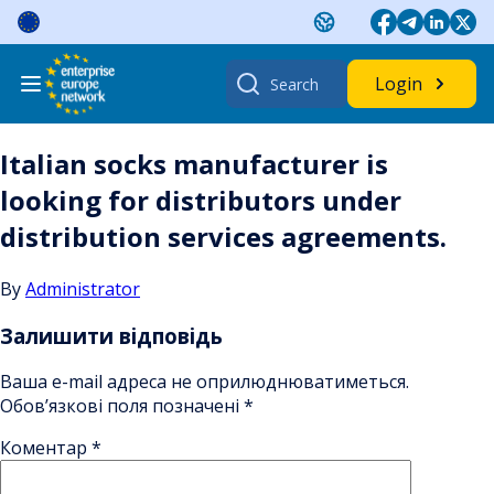
Skip
to
content
Search
Login
for:
Italian socks manufacturer is
looking for distributors under
distribution services agreements.
By
Administrator
Залишити відповідь
Ваша e-mail адреса не оприлюднюватиметься.
Обов’язкові поля позначені
*
Коментар
*