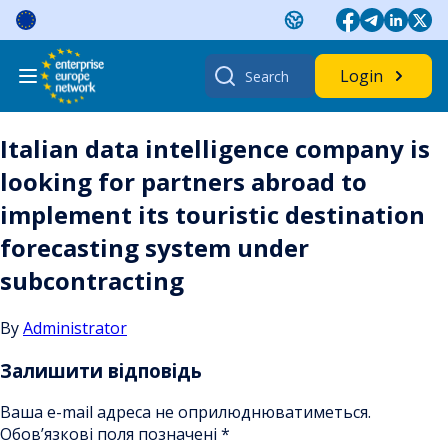
Skip
to
content
Search
Login
for:
Italian data intelligence company is
looking for partners abroad to
implement its touristic destination
forecasting system under
subcontracting
By
Administrator
Залишити відповідь
Ваша e-mail адреса не оприлюднюватиметься.
Обов’язкові поля позначені
*