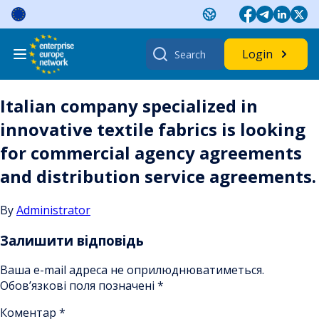
Skip
to
content
Search
Login
for:
Italian company specialized in
innovative textile fabrics is looking
for commercial agency agreements
and distribution service agreements.
By
Administrator
Залишити відповідь
Ваша e-mail адреса не оприлюднюватиметься.
Обов’язкові поля позначені
*
Коментар
*