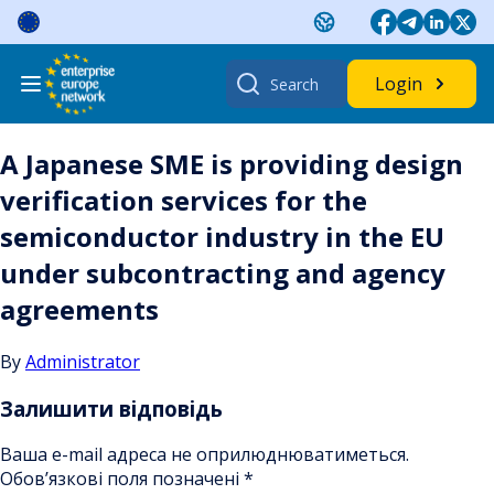
Skip
to
content
Search
Login
for:
A Japanese SME is providing design
verification services for the
semiconductor industry in the EU
under subcontracting and agency
agreements
By
Administrator
Залишити відповідь
Ваша e-mail адреса не оприлюднюватиметься.
Обов’язкові поля позначені
*