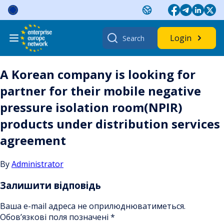
Skip
to
content
Search
Login
for:
A Korean company is looking for
partner for their mobile negative
pressure isolation room(NPIR)
products under distribution services
agreement
By
Administrator
Залишити відповідь
Ваша e-mail адреса не оприлюднюватиметься.
Обов’язкові поля позначені
*