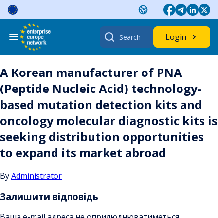
Skip
to
content
Search
Login
for:
A Korean manufacturer of PNA
(Peptide Nucleic Acid) technology-
based mutation detection kits and
oncology molecular diagnostic kits is
seeking distribution opportunities
to expand its market abroad
By
Administrator
Залишити відповідь
Ваша e-mail адреса не оприлюднюватиметься.