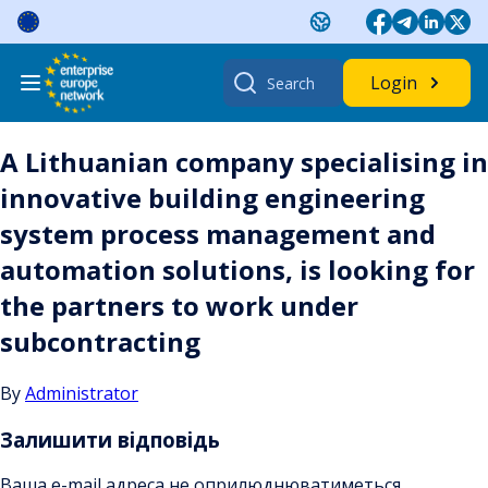
Skip
to
content
Search
Login
for:
A Lithuanian company specialising in
innovative building engineering
system process management and
automation solutions, is looking for
the partners to work under
subcontracting
By
Administrator
Залишити відповідь
Ваша e-mail адреса не оприлюднюватиметься.