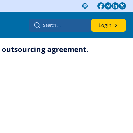
Search
Login
for:
er outsourcing agreement.