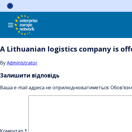
Skip
to
content
A Lithuanian logistics company is of
By
Administrator
Залишити відповідь
Ваша e-mail адреса не оприлюднюватиметься.
Обов’язк
Коментар
*