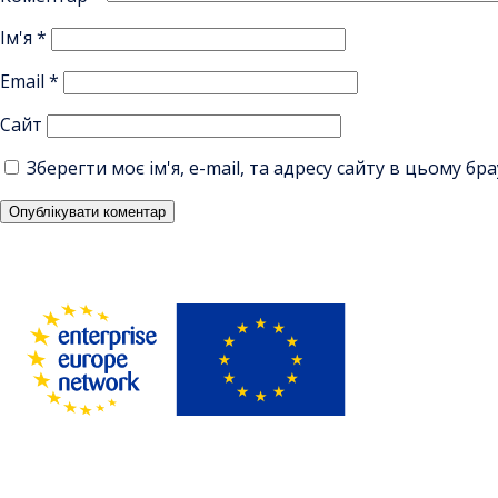
Ім'я
*
Email
*
Сайт
Зберегти моє ім'я, e-mail, та адресу сайту в цьому б