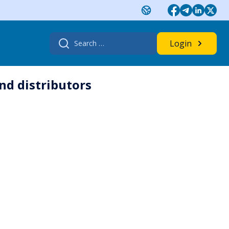
Search
Login
for:
nd distributors