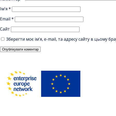
Ім'я
*
Email
*
Сайт
Зберегти моє ім'я, e-mail, та адресу сайту в цьому б