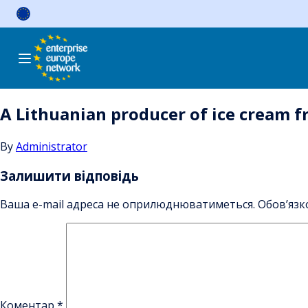
Skip
to
content
A Lithuanian producer of ice cream fr
By
Administrator
Залишити відповідь
Ваша e-mail адреса не оприлюднюватиметься.
Обов’язк
Коментар
*