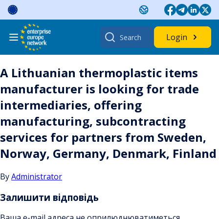
Skip
to
content
Search
Login
for:
A Lithuanian thermoplastic items
manufacturer is looking for trade
intermediaries, offering
manufacturing, subcontracting
services for partners from Sweden,
Norway, Germany, Denmark, Finland
By
Administrator
Залишити відповідь
Ваша e-mail адреса не оприлюднюватиметься.