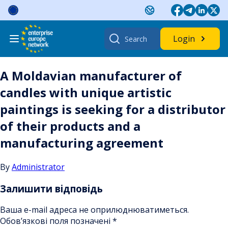
Skip
to
content
Search
Login
for:
A Moldavian manufacturer of
candles with unique artistic
paintings is seeking for a distributor
of their products and a
manufacturing agreement
By
Administrator
Залишити відповідь
Ваша e-mail адреса не оприлюднюватиметься.
Обов’язкові поля позначені
*