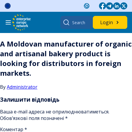
Skip
to
content
Search
Login
for:
A Moldovan manufacturer of organic
and artisanal bakery product is
looking for distributors in foreign
markets.
By
Administrator
Залишити відповідь
Ваша e-mail адреса не оприлюднюватиметься.
Обов’язкові поля позначені
*
Коментар
*