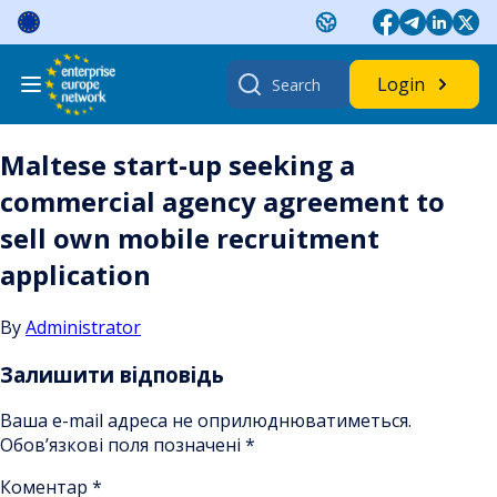
Skip
to
content
Search
Login
for:
Maltese start-up seeking a
commercial agency agreement to
sell own mobile recruitment
application
By
Administrator
Залишити відповідь
Ваша e-mail адреса не оприлюднюватиметься.
Обов’язкові поля позначені
*
Коментар
*