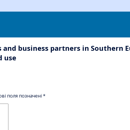
s and business partners in Southern E
d use
ові поля позначені
*