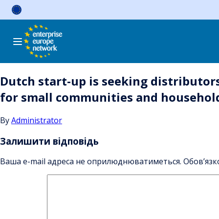
Skip
to
content
Dutch start-up is seeking distributor
for small communities and househol
By
Administrator
Залишити відповідь
Ваша e-mail адреса не оприлюднюватиметься.
Обов’язк