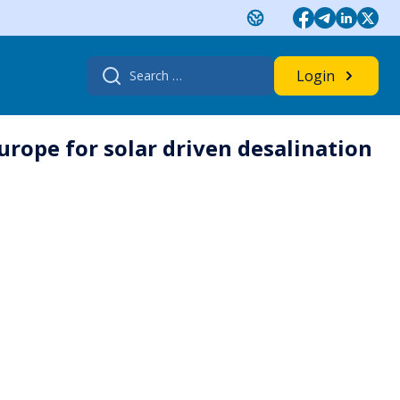
Search
Login
for:
urope for solar driven desalination