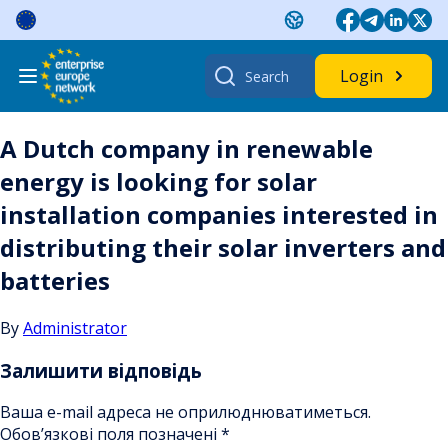
Skip
to
content
Search
Login
for:
A Dutch company in renewable
energy is looking for solar
installation companies interested in
distributing their solar inverters and
batteries
By
Administrator
Залишити відповідь
Ваша e-mail адреса не оприлюднюватиметься.
Обов’язкові поля позначені
*