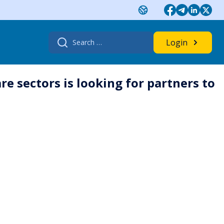
Search
Login
for:
e sectors is looking for partners to