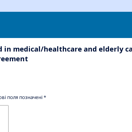
 in medical/healthcare and elderly car
greement
ові поля позначені
*