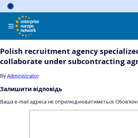
Skip
to
content
Polish recruitment agency specialized
collaborate under subcontracting a
By
Administrator
Залишити відповідь
Ваша e-mail адреса не оприлюднюватиметься.
Обов’язк