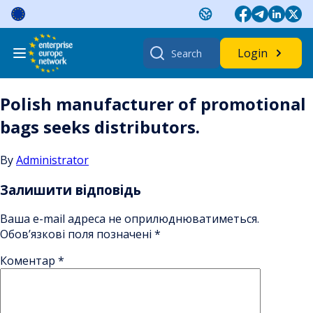
Skip
to
content
Search
Login
for:
Polish manufacturer of promotional
bags seeks distributors.
By
Administrator
Залишити відповідь
Ваша e-mail адреса не оприлюднюватиметься.
Обов’язкові поля позначені
*
Коментар
*