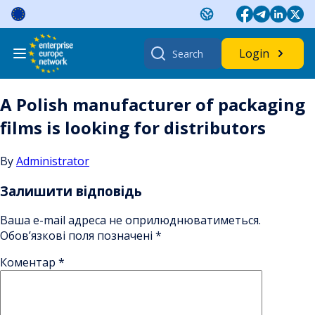
Skip
to
content
Search
Login
for:
A Polish manufacturer of packaging
films is looking for distributors
By
Administrator
Залишити відповідь
Ваша e-mail адреса не оприлюднюватиметься.
Обов’язкові поля позначені
*
Коментар
*