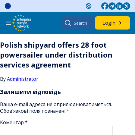
Skip
to
content
Search
Login
for:
Polish shipyard offers 28 foot
powersailer under distribution
services agreement
By
Administrator
Залишити відповідь
Ваша e-mail адреса не оприлюднюватиметься.
Обов’язкові поля позначені
*
Коментар
*