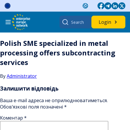
Skip
to
content
Search
Login
for:
Polish SME specialized in metal
processing offers subcontracting
services
By
Administrator
Залишити відповідь
Ваша e-mail адреса не оприлюднюватиметься.
Обов’язкові поля позначені
*
Коментар
*