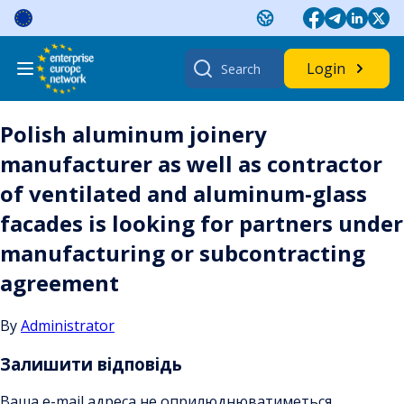
Skip
to
content
Search
Login
for:
Polish aluminum joinery
manufacturer as well as contractor
of ventilated and aluminum-glass
facades is looking for partners under
manufacturing or subcontracting
agreement
By
Administrator
Залишити відповідь
Ваша e-mail адреса не оприлюднюватиметься.