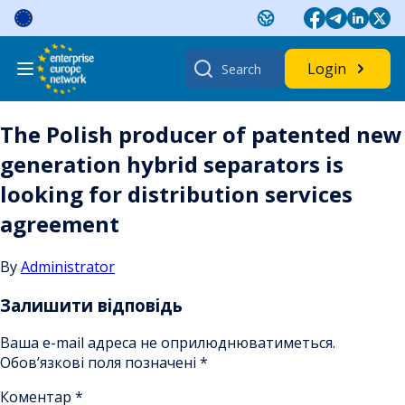
Skip
to
content
Search
Login
for:
The Polish producer of patented new
generation hybrid separators is
looking for distribution services
agreement
By
Administrator
Залишити відповідь
Ваша e-mail адреса не оприлюднюватиметься.
Обов’язкові поля позначені
*
Коментар
*