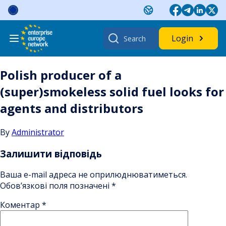
Skip
to
content
Search
Login
for:
Polish producer of a
(super)smokeless solid fuel looks for
agents and distributors
By
Administrator
Залишити відповідь
Ваша e-mail адреса не оприлюднюватиметься.
Обов’язкові поля позначені
*
Коментар
*