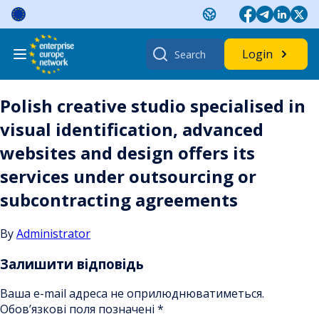
Skip
to
content
Search
Login
for:
Polish creative studio specialised in
visual identification, advanced
websites and design offers its
services under outsourcing or
subcontracting agreements
By
Administrator
Залишити відповідь
Ваша e-mail адреса не оприлюднюватиметься.
Обов’язкові поля позначені
*