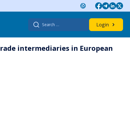
Search
Login
for:
trade intermediaries in European