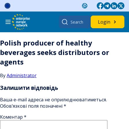
Skip
to
content
Search
Login
for:
Polish producer of healthy
beverages seeks distributors or
agents
By
Administrator
Залишити відповідь
Ваша e-mail адреса не оприлюднюватиметься.
Обов’язкові поля позначені
*
Коментар
*