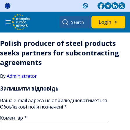
Skip
to
content
Search
Login
for:
Polish producer of steel products
seeks partners for subcontracting
agreements
By
Administrator
Залишити відповідь
Ваша e-mail адреса не оприлюднюватиметься.
Обов’язкові поля позначені
*
Коментар
*