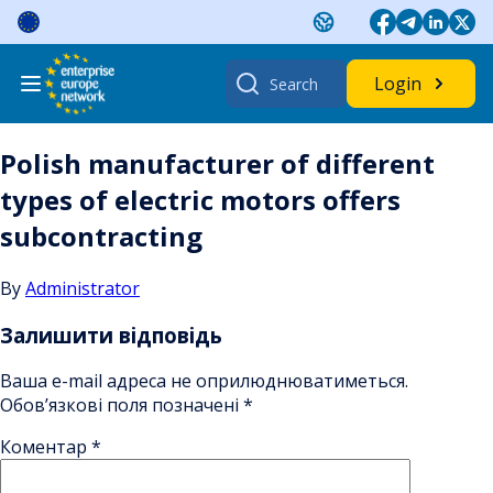
Skip
to
content
Search
Login
for:
Polish manufacturer of different
types of electric motors offers
subcontracting
By
Administrator
Залишити відповідь
Ваша e-mail адреса не оприлюднюватиметься.
Обов’язкові поля позначені
*
Коментар
*