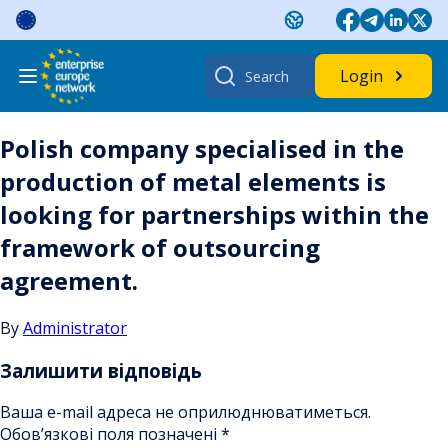
Skip
to
content
Search
Login
for:
Polish company specialised in the
production of metal elements is
looking for partnerships within the
framework of outsourcing
agreement.
By
Administrator
Залишити відповідь
Ваша e-mail адреса не оприлюднюватиметься.
Обов’язкові поля позначені
*