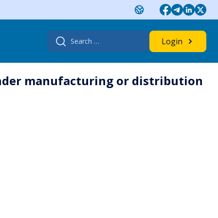
Search
Login
for:
nder manufacturing or distribution