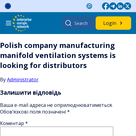
Skip
to
content
Search
Login
for:
Polish company manufacturing
manifold ventilation systems is
looking for distributors
By
Administrator
Залишити відповідь
Ваша e-mail адреса не оприлюднюватиметься.
Обов’язкові поля позначені
*
Коментар
*