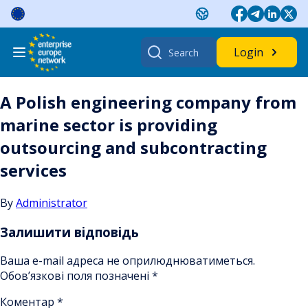
Skip
to
content
Search
Login
for:
A Polish engineering company from
marine sector is providing
outsourcing and subcontracting
services
By
Administrator
Залишити відповідь
Ваша e-mail адреса не оприлюднюватиметься.
Обов’язкові поля позначені
*
Коментар
*