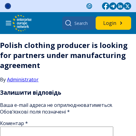
Skip
to
content
Search
Login
for:
Polish clothing producer is looking
for partners under manufacturing
agreement
By
Administrator
Залишити відповідь
Ваша e-mail адреса не оприлюднюватиметься.
Обов’язкові поля позначені
*
Коментар
*