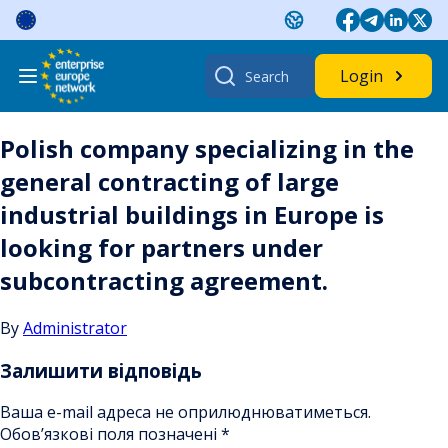
Skip
to
content
Search
Login
for:
Polish company specializing in the
general contracting of large
industrial buildings in Europe is
looking for partners under
subcontracting agreement.
By
Administrator
Залишити відповідь
Ваша e-mail адреса не оприлюднюватиметься.
Обов’язкові поля позначені
*