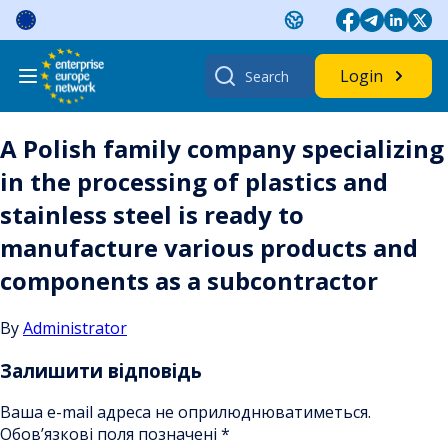
Skip
to
content
Search
Login
for:
A Polish family company specializing
in the processing of plastics and
stainless steel is ready to
manufacture various products and
components as a subcontractor
By
Administrator
Залишити відповідь
Ваша e-mail адреса не оприлюднюватиметься.
Обов’язкові поля позначені
*