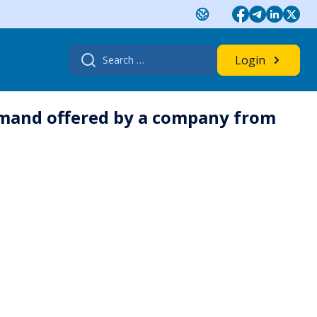
Search
Login
for:
emand offered by a company from