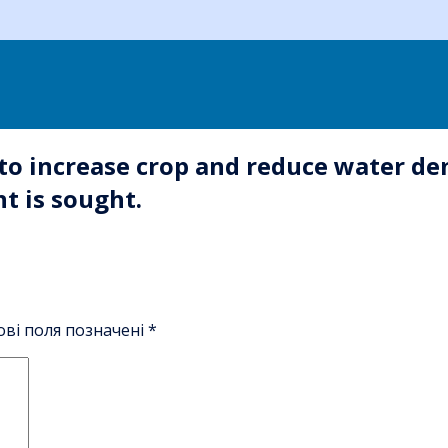
 to increase crop and reduce water d
t is sought.
ові поля позначені
*